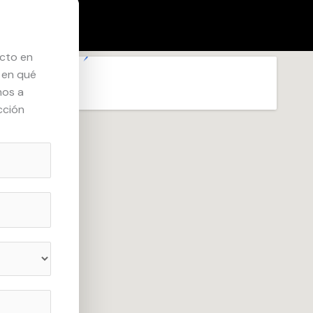
ecto en
 en qué
mos a
cción