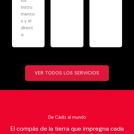
los
instru
mento
s y el
direct
o.
VER TODOS LOS SERVICIOS
De Cádiz al mundo
El compás de la tierra que impregna cada