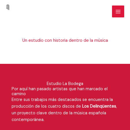
Ir
al
contenido
Un estudio con historia dentro de la música
Estudio La Bodega
Por aquí han pasado artistas que han marcado el
camino
Entre sus trabajos más destacados se encuentra la
producción de los cuatro discos de
Los Delinqüentes
,
un proyecto clave dentro de la música española
contemporánea.