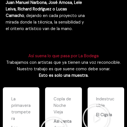
Juan Manuel Narbona, José Amosa, Lele
Leiva, Richard Rodríguez o Lucas
Camacho
, dejando en cada proyecto una
mirada donde la técnica, la sensibilidad y
el criterio artístico van de la mano.
Así suena lo que pasa por La Bodega
Trabajamos con artistas que ya tienen una voz reconocible.
Nuestro trabajo es que suene como debe sonar.
Esto es solo una muestra.
La
Copla de
Indestruc
primavera
Noche
tible
trompete
Vieja
El Cigala
ra
Así canta